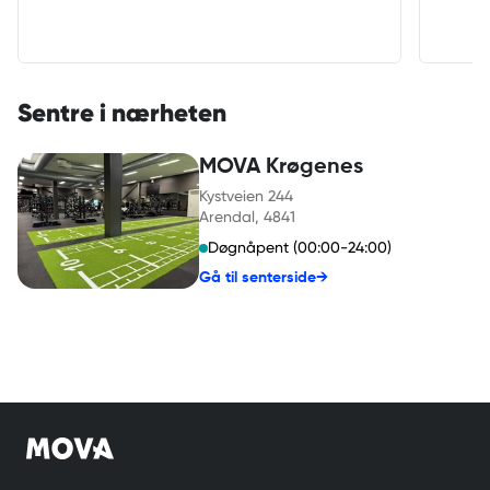
minus 
utesk
gjenn
GO!!
Sentre i nærheten
MOVA Krøgenes
Kystveien 244
Arendal
, 4841
Døgnåpent (00:00-24:00)
Gå til senterside
→