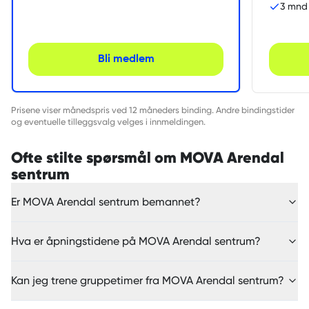
3 mnd 
Bli medlem
Prisene viser månedspris ved 12 måneders binding. Andre bindingstider
og eventuelle tilleggsvalg velges i innmeldingen.
Ofte stilte spørsmål om MOVA Arendal
sentrum
Er MOVA Arendal sentrum bemannet?
Hva er åpningstidene på MOVA Arendal sentrum?
Kan jeg trene gruppetimer fra MOVA Arendal sentrum?