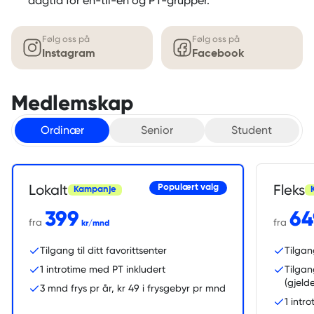
dagtid for en-til-en og PT-grupper.
Følg oss på
Følg oss på
Instagram
Facebook
Medlemskap
Ordinær
Senior
Student
Lokalt
Fleks
Populært valg
Kampanje
399
64
fra
fra
kr/mnd
Tilgang til ditt favorittsenter
Tilgan
1 introtime med PT inkludert
Tilgan
(gjeld
3 mnd frys pr år, kr 49 i frysgebyr pr mnd
1 intr