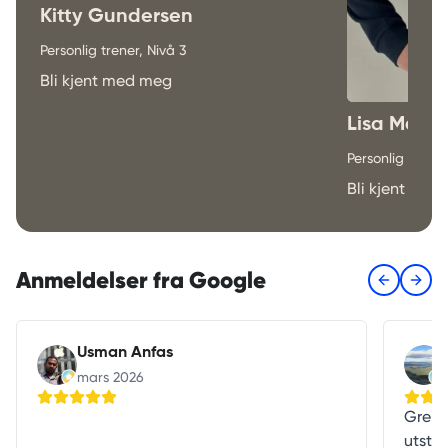
Kitty Gundersen
Personlig trener, Nivå 3
Bli kjent med meg
Lisa Marie 
Personlig trener
Bli kjent me
Anmeldelser fra Google
Previous s
Next 
Usman Anfas
mars 2026
Greit
utstyr