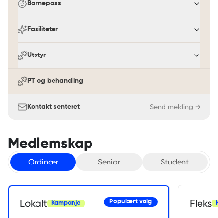
Barnepass
Fasiliteter
Utstyr
PT og behandling
Send melding →
Kontakt senteret
Medlemskap
Ordinær
Senior
Student
Lokalt
Fleks
Populært valg
Kampanje