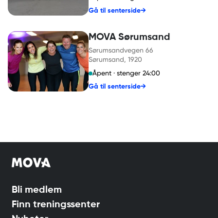
Gå til senterside
→
MOVA Sørumsand
Sørumsandvegen 66
Sørumsand
, 1920
Åpent · stenger 24:00
Gå til senterside
→
Bli medlem
Finn treningssenter