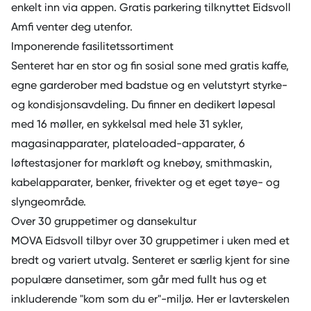
enkelt inn via appen. Gratis parkering tilknyttet Eidsvoll
Amfi venter deg utenfor.
Imponerende fasilitetssortiment
Senteret har en stor og fin sosial sone med gratis kaffe,
egne garderober med badstue og en velutstyrt styrke-
og kondisjonsavdeling. Du finner en dedikert løpesal
med 16 møller, en sykkelsal med hele 31 sykler,
magasinapparater, plateloaded-apparater, 6
løftestasjoner for markløft og knebøy, smithmaskin,
kabelapparater, benker, frivekter og et eget tøye- og
slyngeområde.
Over 30 gruppetimer og dansekultur
MOVA Eidsvoll tilbyr over 30
gruppetimer
i uken med et
bredt og variert utvalg. Senteret er særlig kjent for sine
populære dansetimer, som går med fullt hus og et
inkluderende "kom som du er"-miljø. Her er lavterskelen