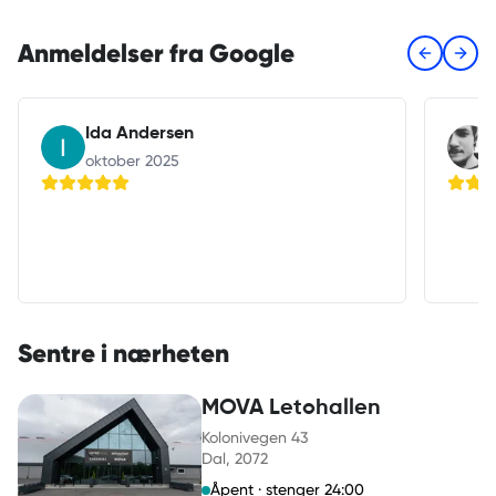
Anmeldelser fra Google
Previous s
Next 
Ida Andersen
oktober 2025
Sentre i nærheten
MOVA Letohallen
Kolonivegen 43
Dal
, 2072
Åpent · stenger 24:00