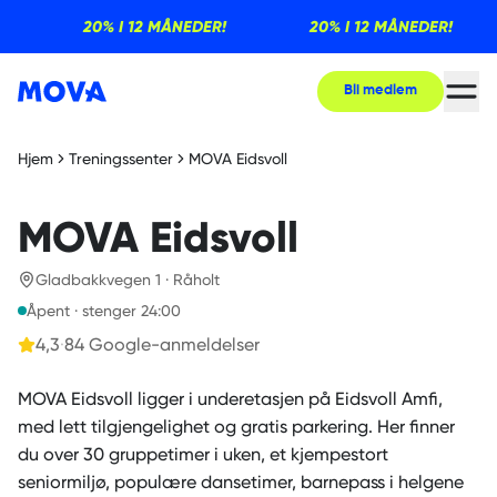
20% I 12 MÅNEDER!
20% I 12 MÅNEDER!
Bli medlem
Hjem
Treningssenter
MOVA Eidsvoll
MOVA Eidsvoll
Gladbakkvegen 1 · Råholt
Åpent · stenger 24:00
4,3
·
84
Google-anmeldelser
MOVA Eidsvoll ligger i underetasjen på Eidsvoll Amfi,
med lett tilgjengelighet og gratis parkering. Her finner
du over 30 gruppetimer i uken, et kjempestort
seniormiljø, populære dansetimer, barnepass i helgene