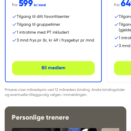
599
64
fra
fra
kr/mnd
Tilgang til ditt favorittsenter
Tilgan
Tilgang til gruppetimer
Tilgan
(gjeld
1 introtime med PT inkludert
1 intr
3 mnd frys pr år, kr 49 i frysgebyr pr mnd
3 mnd 
Bli medlem
Prisene viser månedspris ved 12 måneders binding. Andre bindingstider
og eventuelle tilleggsvalg velges i innmeldingen.
Personlige trenere