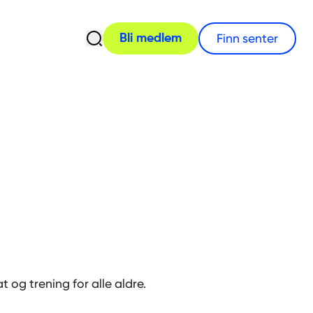
Åpne søk
Finn senter
Bli medlem
og trening for alle aldre.