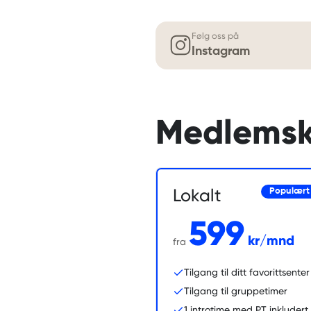
Følg oss på
Instagram
Medlems
Lokalt
Populært
599
kr/mnd
fra
Tilgang til ditt favorittsenter
Tilgang til gruppetimer
1 introtime med PT inkludert