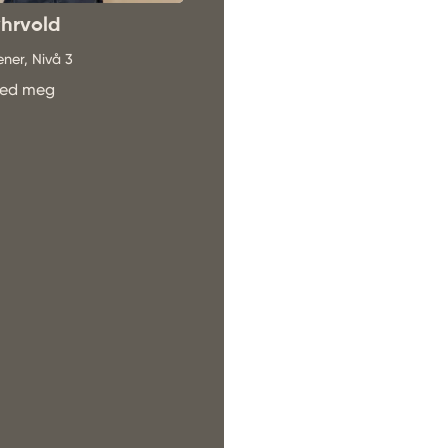
hrvold
Marte Karine Knudsen
ener, Nivå 3
Personlig trener, Nivå 3
 med meg
Bli kjent med meg