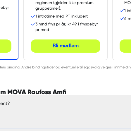
regionen (gjelder ikke premium
MOV
sgebyr
gruppetimer).
1 i
1 introtime med PT inkludert
6 m
3 mnd frys pr år, kr 49 i frysgebyr
pr mnd
Bli medlem
rs binding. Andre bindingstider og eventuelle tilleggsvalg velges i innmeldi
 om MOVA Raufoss Amfi
pent?