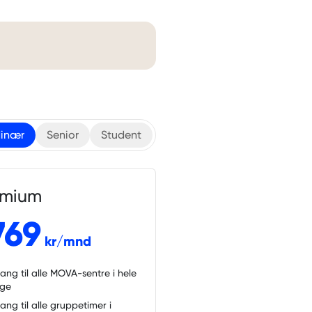
inær
Senior
Student
emium
769
kr/mnd
gang til alle MOVA-sentre i hele
rge
gang til alle gruppetimer i