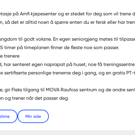
 etasje på Amfi kjøpesenter og er stedet for deg som vil trene de
så det er alltid noen å spørre enten du er fersk eller har trent
v ungdom til godt voksne. En egen seniorgjeng møtes til tilpas
25 timer på timeplanen finner de fleste noe som passer.
e trenere
d, har senteret egen naprapat på huset, noe få treningssentre i
 sertifiserte personlige trenerne deg i gang, og en gratis PT-
, gir Fleks tilgang til
MOVA Raufoss sentrum
og de andre sent
 og trener når det passer deg.
etime
Min side