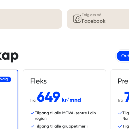
Følg oss på
Facebook
kap
Ord
Fleks
Pr
 valg
649
kr/mnd
fra
fra
Tilgang til alle MOVA-sentre i din
Til
region
No
Tilgang til alle gruppetimer i
Til