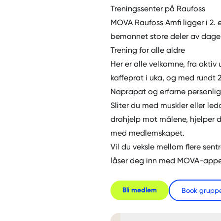
Treningssenter på Raufoss
MOVA Raufoss Amfi
ligger i 2.
bemannet store deler av dagen, 
Trening for alle aldre
Her er alle velkomne, fra akti
kaffeprat i uka, og med rundt 
Naprapat og erfarne personlig
Sliter du med muskler eller led
drahjelp mot målene, hjelper de
med
medlemskapet
.
Vil du veksle mellom flere sentre
låser deg inn med MOVA-appen
Book grupp
Bli medlem