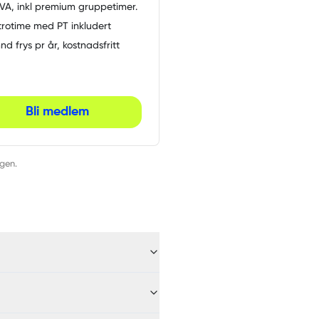
A, inkl premium gruppetimer.
ntrotime med PT inkludert
nd frys pr år, kostnadsfritt
Bli medlem
ngen.