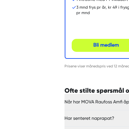
3 mnd frys pr år, kr 49 i fry
pr mnd
Bli medlem
Prisene viser månedspris ved 12 månede
Ofte stilte spørsmål
Når har MOVA Raufoss Amfi å
Har senteret naprapat?