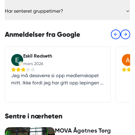
Har senteret gruppetimer?
Anmeldelser fra Google
Previous s
Next 
Eskil Rødseth
mars 2026
Jeg må dessverre si opp medlemskapet
mitt. Ikke fordi jeg har gitt opp løpingen –
men fordi tredemøllene deres høres ut
som de prøver å lette fra bakken hver
gang jeg setter opp tempoet. Jeg startet
optimistisk, men etter noen økter føltes
Sentre i nærheten
det mer som jeg trente inne i et lite
helikopter enn på et treningssenter. Jeg
MOVA Ågotnes Torg
har også forsøkt å sende e-post om dette