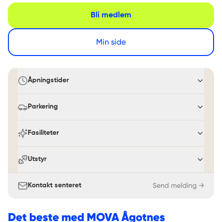
Bli medlem
Min side
Åpningstider
Parkering
Fasiliteter
Utstyr
Send melding →
Kontakt senteret
Det beste med
MOVA Ågotnes