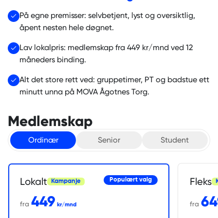
På egne premisser: selvbetjent, lyst og oversiktlig,
åpent nesten hele døgnet.
Lav lokalpris: medlemskap fra 449 kr/mnd ved 12
måneders binding.
Alt det store rett ved: gruppetimer, PT og badstue ett
minutt unna på MOVA Ågotnes Torg.
Medlemskap
Ordinær
Senior
Student
Lokalt
Fleks
Populært valg
Kampanje
449
64
fra
fra
kr/mnd