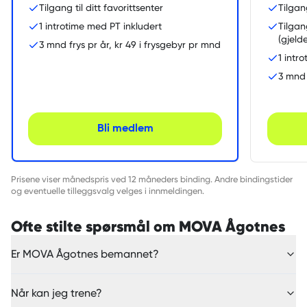
Tilgang til ditt favorittsenter
Tilgan
1 introtime med PT inkludert
Tilgan
(gjeld
3 mnd frys pr år, kr 49 i frysgebyr pr mnd
1 intr
3 mnd 
Bli medlem
Prisene viser månedspris ved 12 måneders binding. Andre bindingstider
og eventuelle tilleggsvalg velges i innmeldingen.
Ofte stilte spørsmål om MOVA Ågotnes
Er MOVA Ågotnes bemannet?
Når kan jeg trene?