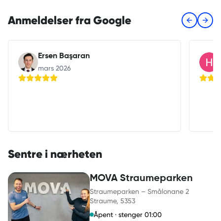
Anmeldelser fra Google
Previous s
Next 
Ersen Başaran
mars 2026
Sentre i nærheten
MOVA Straumeparken
Straumeparken – Smålonane 2
Straume
, 5353
Åpent · stenger 01:00