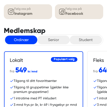
Følg oss på
Følg oss på
Instagram
Facebook
Medlemskap
Ordinær
Senior
Student
Lokalt
Fleks
Populært valg
549
64
fra
fra
kr/mnd
Tilgang til ditt favorittsenter
Tilgan
Tilgang til gruppetimer (gjelder ikke
Tilgan
premium gruppetimer)
(gjeld
1 introtime med PT inkludert
1 intr
3 mnd frys pr år, kr 49 i frysgebyr pr mnd
3 mnd 