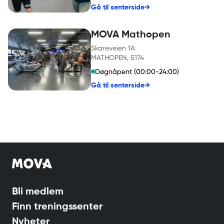
Gå til senterside
→
MOVA Mathopen
Skareveien 1A
MATHOPEN
, 5174
Døgnåpent (00:00-24:00)
Gå til senterside
→
Bli medlem
Finn treningssenter
Nyheter