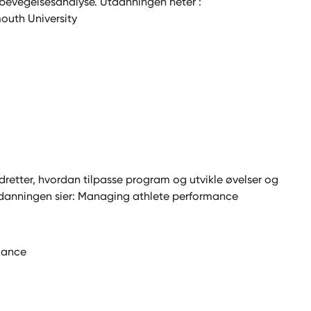
 bevegelsesanalyse. Utdanningen heter :
uth University
dretter, hvordan tilpasse program og utvikle øvelser og
danningen sier: Managing athlete performance
rmance