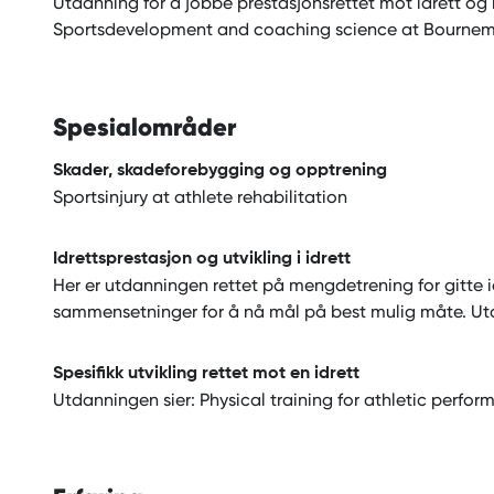
Utdanning for å jobbe prestasjonsrettet mot idrett og
Sportsdevelopment and coaching science at Bournemo
Spesialområder
Skader, skadeforebygging og opptrening
Sportsinjury at athlete rehabilitation
Idrettsprestasjon og utvikling i idrett
Her er utdanningen rettet på mengdetrening for gitte i
sammensetninger for å nå mål på best mulig måte. Ut
Spesifikk utvikling rettet mot en idrett
Utdanningen sier: Physical training for athletic perfo