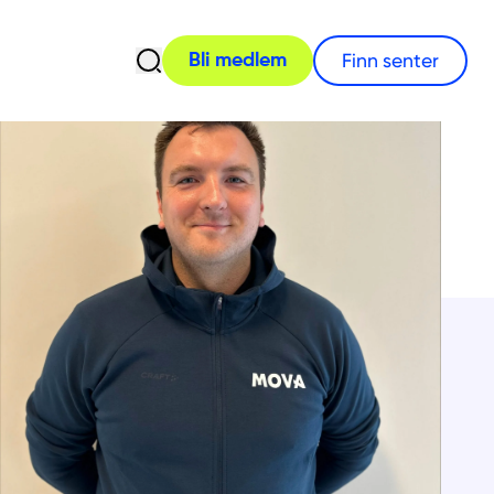
Åpne søk
Finn senter
Bli medlem