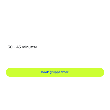
30
- 45
minutter
Gå
Book gruppetimer