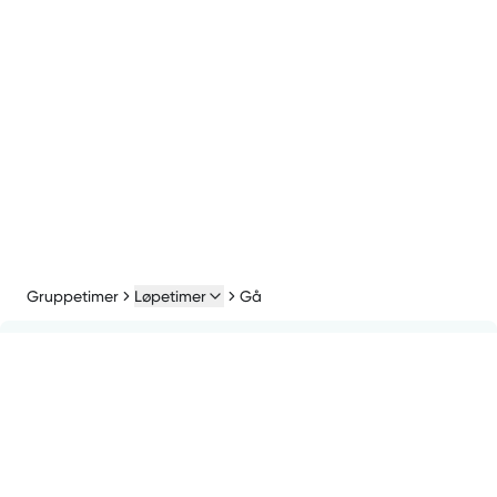
Gruppetimer
Løpetimer
Gå
Hva kan du forvente deg
Balanse
Kondisjon