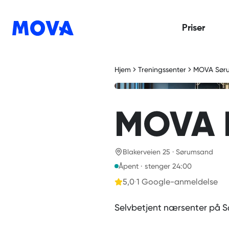
Priser
Hjem
Treningssenter
MOVA Sør
MOVA 
Blakerveien 25 · Sørumsand
Åpent · stenger 24:00
5,0
·
1
Google-anmeldelse
Selvbetjent nærsenter på S