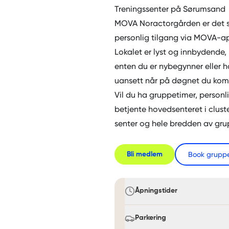
Treningssenter på Sørumsand
MOVA Noractorgården er det se
personlig tilgang via MOVA-appe
Lokalet er lyst og innbydende,
enten du er nybegynner eller h
uansett når på døgnet du kom
Vil du ha gruppetimer, personli
betjente hovedsenteret i clust
senter og hele bredden av
gru
Book grupp
Bli medlem
Åpningstider
Parkering