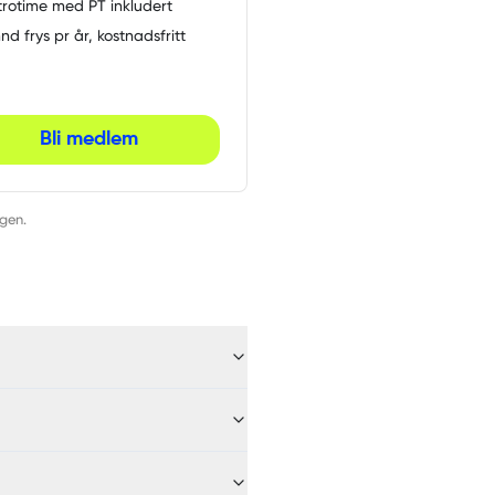
ntrotime med PT inkludert
nd frys pr år, kostnadsfritt
Bli medlem
ngen.