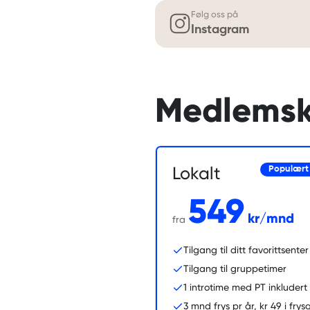
Følg oss på
Instagram
Medlems
Lokalt
Populært
549
kr/mnd
fra
Tilgang til ditt favorittsenter
Tilgang til gruppetimer
1 introtime med PT inkludert
3 mnd frys pr år, kr 49 i fry