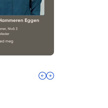
Ida Lillejordet
Personlig trener, Nivå 2
Kostholdsveileder
 Hammeren Eggen
Bli kjent med meg
ener, Nivå 3
ileder
 med meg
Previous slide
Next slide