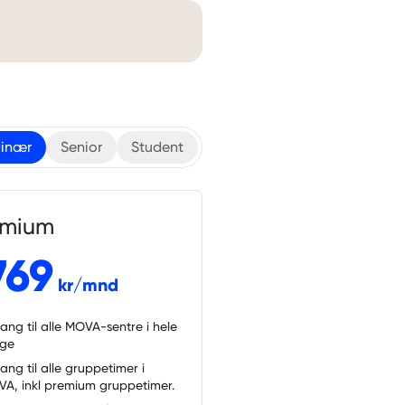
inær
Senior
Student
emium
769
kr/mnd
gang til alle MOVA-sentre i hele
rge
gang til alle gruppetimer i
A, inkl premium gruppetimer.