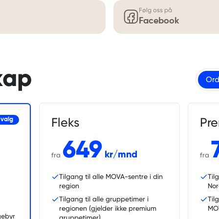
Følg oss på
Facebook
kap
Ord
Fleks
Pr
 valg
649
kr/mnd
fra
fra
Tilgang til alle MOVA-sentre i din
Til
region
No
Tilgang til alle gruppetimer i
Til
regionen (gjelder ikke premium
MOV
sgebyr
gruppetimer).