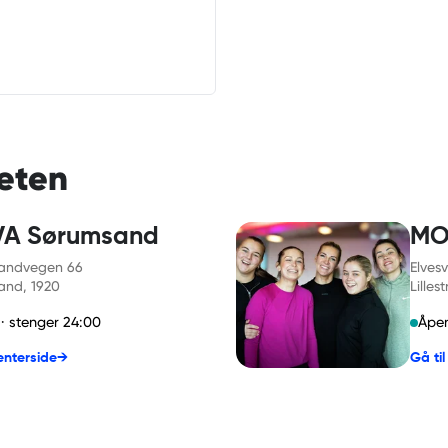
eten
A Sørumsand
MOV
andvegen 66
Elves
and
, 1920
Lilles
· stenger 24:00
Åpen
senterside
→
Gå ti