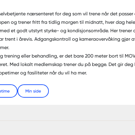
lvbetjente nærsenteret for deg som vil trene når det passer
n og trener fritt fra tidlig morgen til midnatt, hver dag hele
 med et godt utstyrt styrke- og kondisjonsområde. Her trener d
ar trent i årevis. Adgangskontroll og kameraovervåking gjør a
mer.
g trening eller behandling, er det bare 200 meter bort til
MOV
eret. Med lokalt medlemskap trener du på begge. Det gir deg 
ppetimer
og fasiliteter når du vil ha mer.
etime
Min side