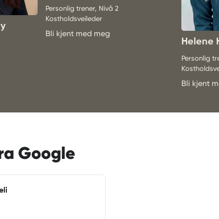
Personlig trener, Nivå 2
Kostholdsveileder
by
Bli kjent med meg
Helene
Personlig tr
Kostholdsve
Bli kjent
ra Google
eli