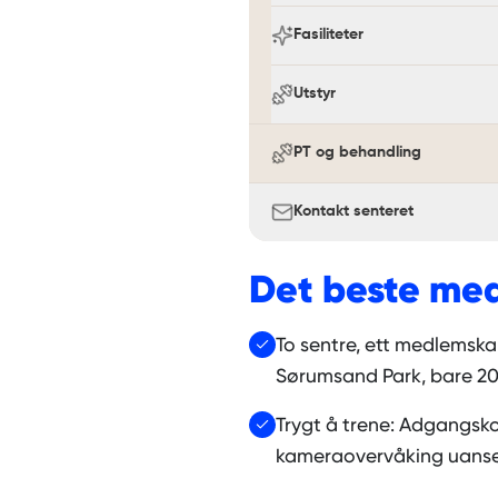
Fasiliteter
Utstyr
PT og behandling
Kontakt senteret
Det beste me
To sentre, ett medlemskap
Sørumsand Park, bare 20
Trygt å trene: Adgangsko
kameraovervåking uanset