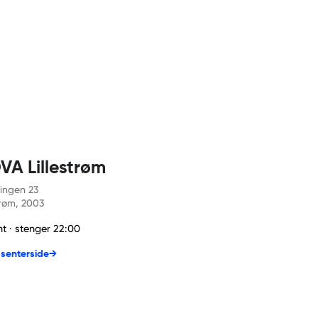
A Lillestrøm
vingen 23
trøm
, 2003
t · stenger 22:00
l senterside
→