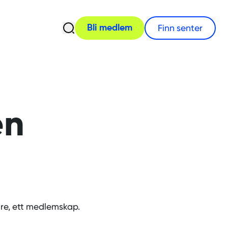
Åpne søk
Finn senter
Bli medlem
en
re, ett medlemskap.