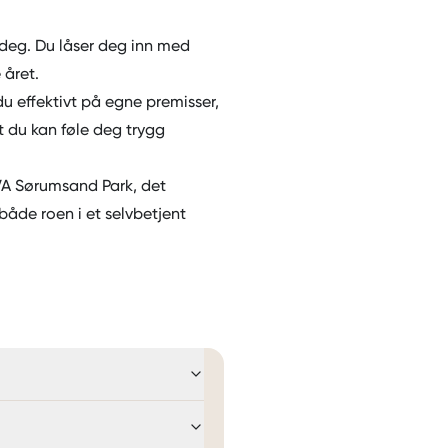
 deg. Du låser deg inn med
 året.
u effektivt på egne premisser,
t du kan føle deg trygg
A Sørumsand Park
, det
både roen i et selvbetjent