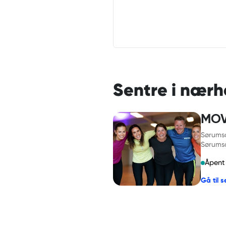
Sentre i nærh
MOV
Sørums
Sørums
Åpent 
Gå til 