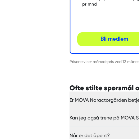
pr mnd
Bli medlem
Prisene viser månedspris ved 12 månede
Ofte stilte spørsmå
Er MOVA Noractorgården betj
Kan jeg også trene på MOVA 
Når er det åpent?