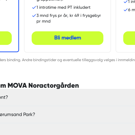
1 i
1 introtime med PT inkludert
6 m
3 mnd frys pr år, kr 49 i frysgebyr
pr mnd
Bli medlem
rs binding. Andre bindingstider og eventuelle tilleggsvalg velges i innmeldi
l om MOVA Noractorgården
ent?
Sørumsand Park?