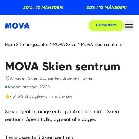
20% I 12 MÅNEDER!
20% I 12 MÅNEDER!
Bli medlem
Hjem
Treningssenter
MOVA Skien
MOVA Skien sentrum
MOVA Skien sentrum
Arkaden Skien Storsenter, Bruene 1 · Skien
Åpent · stenger 23:00
4,4
·
26
Google-anmeldelser
Selvbetjent treningssenter på Arkaden midt i Skien
sentrum, åpent tidlig og sent alle dager.
Treningssenter i Skien sentrum