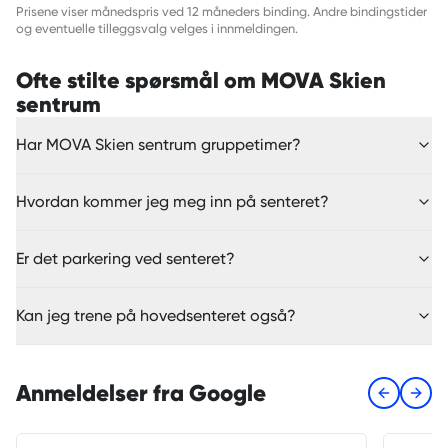
Prisene viser månedspris ved 12 måneders binding. Andre bindingstider
og eventuelle tilleggsvalg velges i innmeldingen.
Ofte stilte spørsmål om MOVA Skien
sentrum
Har MOVA Skien sentrum gruppetimer?
Hvordan kommer jeg meg inn på senteret?
Er det parkering ved senteret?
Kan jeg trene på hovedsenteret også?
Anmeldelser fra Google
Previous s
Next 