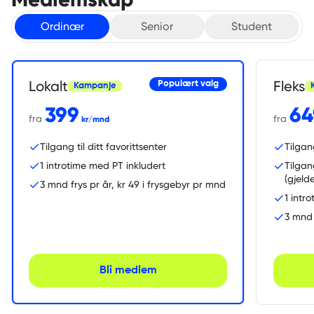
Ordinær
Senior
Student
Lokalt
Fleks
Populært valg
Kampanje
399
64
fra
fra
kr/mnd
Tilgang til ditt favorittsenter
Tilgan
1 introtime med PT inkludert
Tilgan
(gjeld
3 mnd frys pr år, kr 49 i frysgebyr pr mnd
1 intr
3 mnd 
Bli medlem