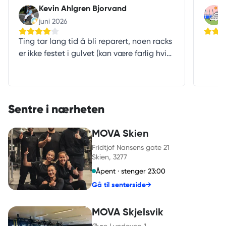
Kevin Ahlgren Bjorvand
juni 2026
Ting tar lang tid å bli reparert, noen racks
er ikke festet i gulvet (kan være farlig hvis
du failer noe tungt), kan være dårlig luft til
tider (spesielt på ettermiddagen/kveld?)
og maskinene er meh. Men skal ikke klage.
Det er lite folk selv i rushen, nesten tomt
Sentre i nærheten
på formiddagen, og det er veldig
attraktiv beliggenhet som gjør at jeg
MOVA Skien
fortsatt holder meg her.
Fridtjof Nansens gate 21
Skien
, 3277
Åpent · stenger 23:00
Gå til senterside
→
MOVA Skjelsvik
Øvre Lundeveg 1