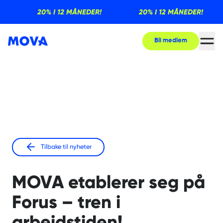
20% I 12 MÅNEDER!
20% I 12 MÅNEDER!
Bli medlem
Tilbake til nyheter
MOVA etablerer seg på
Forus – tren i
arbeidstiden!