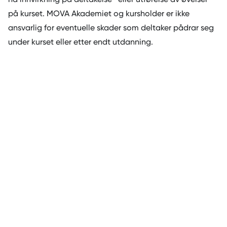
på kurset. MOVA Akademiet og kursholder er ikke
ansvarlig for eventuelle skader som deltaker pådrar seg
under kurset eller etter endt utdanning.
8. Godkjent utdanning
Eksamen vil avholdes ved MOVA Akademiet sine
utdanninger/kurs, og tidspunkt for når disse vil avholdes
vil variere ut ifra hvilket kurs man deltar på. Dersom
eksamen skal avholdes i selve kurshelgen vil man få
beskjed om bestått/ikke bestått på eksamensdagen og
motta kursbevis innen 7 dager etter fullført eksamen.
Dersom eksamen ikke avholdes i kurshelgen, vil denne
avholdes innen 3 - 4 uker etter endt kurshelg. Bekreftelse
på om eksamen er bestått/ikke bestått vil være
kursdeltaker i hende innen 14 dager etter avholdt
eksamen.
9. Innhenting og lagring av personalia