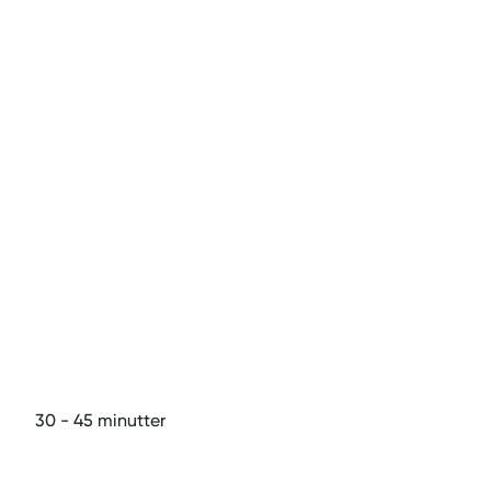
30
- 45
minutter
Sprek Voksen Aerobic