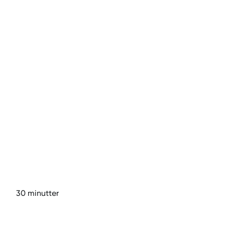
30
minutter
MOVA Core & Mobilitet