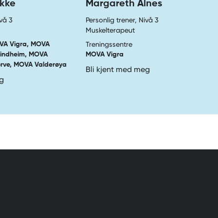
okke
Margareth Alnes
ivå 3
Personlig trener, Nivå 3
Muskelterapeut
Treningssentre
VA Vigra, MOVA
lindheim, MOVA
MOVA Vigra
rve, MOVA Valderøya
Bli kjent med meg
eg