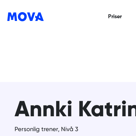
Priser
Annki Katri
Personlig trener, Nivå 3