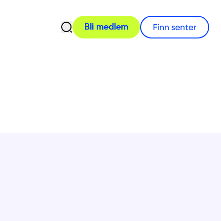
Åpne søk
Finn senter
Bli medlem