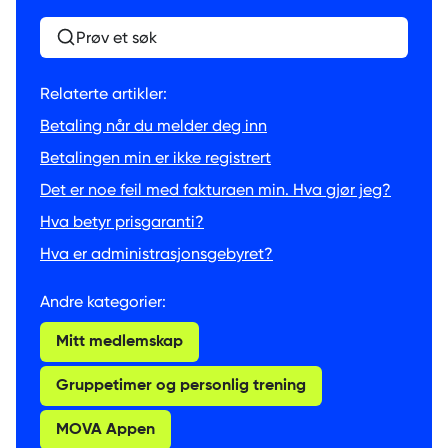
Prøv et søk
Relaterte artikler:
Betaling når du melder deg inn
Betalingen min er ikke registrert
Det er noe feil med fakturaen min. Hva gjør jeg?
Hva betyr prisgaranti?
Hva er administrasjonsgebyret?
Andre kategorier:
Mitt medlemskap
Gruppetimer og personlig trening
MOVA Appen