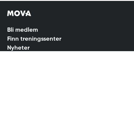
Bli medlem
Finn treningssenter
Nyheter
Treningstips
Spørsmål og svar
Regler og medlemsbetingelser
Priser
MOVA Akademiet
Personvern
Samarbeidspartnere
Åpenhetsloven