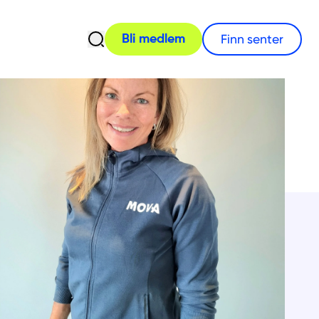
Åpne søk
Finn senter
Bli medlem