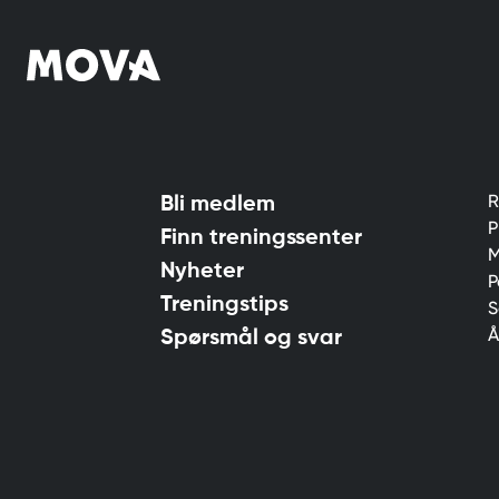
R
Bli medlem
P
Finn treningssenter
M
Nyheter
P
Treningstips
S
Å
Spørsmål og svar