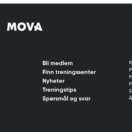
R
Bli medlem
P
Finn treningssenter
M
Nyheter
P
Treningstips
S
Å
Spørsmål og svar