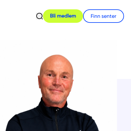
Åpne søk
Finn senter
Bli medlem