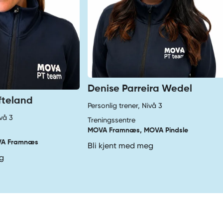
Denise Parreira Wedel
fteland
Personlig trener, Nivå 3
ivå 3
Treningssentre
MOVA Framnæs, MOVA Pindsle
VA Framnæs
Bli kjent med meg
eg