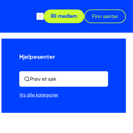
Åpne søk
Finn senter
Bli medlem
Hjelpesenter
Prøv et søk
Vis alle kategorier