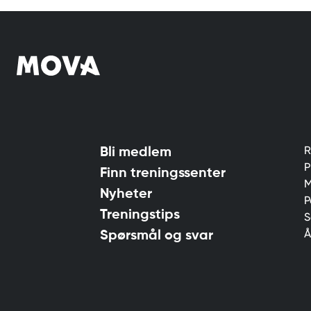
R
Bli medlem
P
Finn treningssenter
M
Nyheter
P
Treningstips
S
Å
Spørsmål og svar