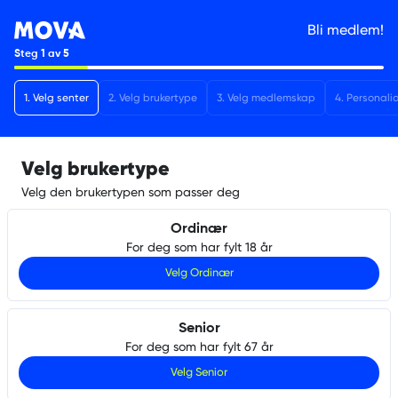
Bli medlem!
Steg
1
av
5
1
.
Velg senter
2
.
Velg brukertype
3
.
Velg medlemskap
4
.
Personali
Velg brukertype
Velg den brukertypen som passer deg
Ordinær
For deg som har fylt 18 år
Velg
Ordinær
Senior
For deg som har fylt 67 år
Velg
Senior