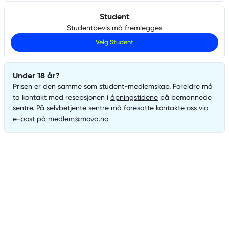
Student
Studentbevis må fremlegges
Velg
Student
Under 18 år?
Prisen er den samme som
student
-medlemskap. Foreldre må
ta kontakt med resepsjonen i
åpningstidene
på bemannede
sentre. På selvbetjente sentre må foresatte kontakte oss via
e-post på
medlem@mova.no