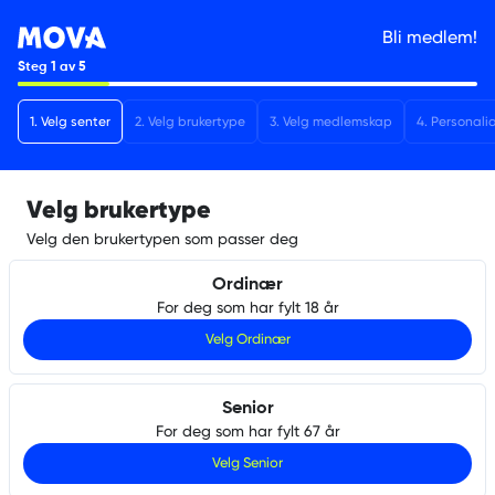
Bli medlem!
Steg
1
av
5
1
.
Velg senter
2
.
Velg brukertype
3
.
Velg medlemskap
4
.
Personali
Velg brukertype
Velg den brukertypen som passer deg
Ordinær
For deg som har fylt 18 år
Velg
Ordinær
Senior
For deg som har fylt 67 år
Velg
Senior