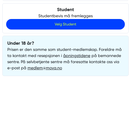
Student
Studentbevis må fremlegges
Velg
Student
Under 18 år?
Prisen er den samme som
student
-medlemskap. Foreldre må
ta kontakt med resepsjonen i
åpningstidene
på bemannede
sentre. På selvbetjente sentre må foresatte kontakte oss via
e-post på
medlem@mova.no