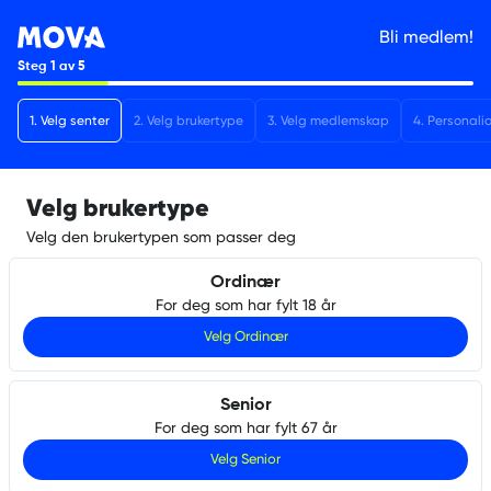
Bli medlem!
Steg
1
av
5
1
.
Velg senter
2
.
Velg brukertype
3
.
Velg medlemskap
4
.
Personali
Velg brukertype
Velg den brukertypen som passer deg
Ordinær
For deg som har fylt 18 år
Velg
Ordinær
Senior
For deg som har fylt 67 år
Velg
Senior