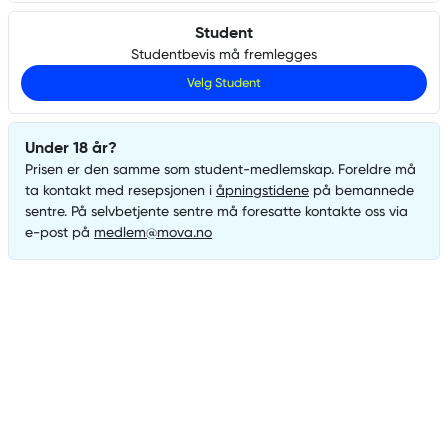
Student
Studentbevis må fremlegges
Velg
Student
Under 18 år?
Prisen er den samme som
student
-medlemskap. Foreldre må
ta kontakt med resepsjonen i
åpningstidene
på bemannede
sentre. På selvbetjente sentre må foresatte kontakte oss via
e-post på
medlem@mova.no