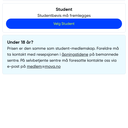
Student
Studentbevis må fremlegges
Velg
Student
Under 18 år?
Prisen er den samme som
student
-medlemskap. Foreldre må
ta kontakt med resepsjonen i
åpningstidene
på bemannede
sentre. På selvbetjente sentre må foresatte kontakte oss via
e-post på
medlem@mova.no