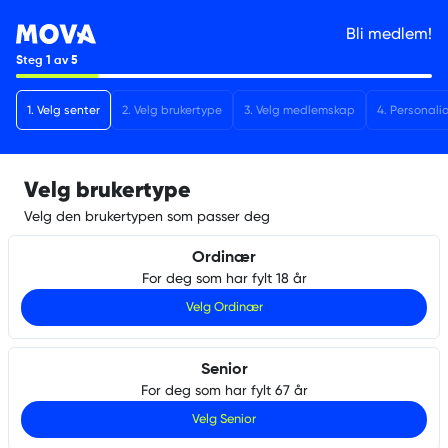
Bli medlem!
Steg
1
av
5
1
.
Velg senter
2
.
Velg brukertype
3
.
Velg medlemskap
4
.
Personali
Velg brukertype
Velg den brukertypen som passer deg
Ordinær
For deg som har fylt 18 år
Velg
Ordinær
Senior
For deg som har fylt 67 år
Velg
Senior