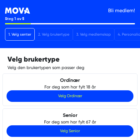
Bli medlem!
Steg
1
av
5
1
.
Velg senter
2
.
Velg brukertype
3
.
Velg medlemskap
4
.
Personali
Velg brukertype
Velg den brukertypen som passer deg
Ordinær
For deg som har fylt 18 år
Velg
Ordinær
Senior
For deg som har fylt 67 år
Velg
Senior