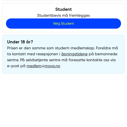
Student
Studentbevis må fremlegges
Velg
Student
Under 18 år?
Prisen er den samme som
student
-medlemskap. Foreldre må
ta kontakt med resepsjonen i
åpningstidene
på bemannede
sentre. På selvbetjente sentre må foresatte kontakte oss via
e-post på
medlem@mova.no