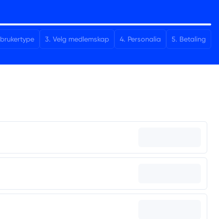
 brukertype
3
.
Velg medlemskap
4
.
Personalia
5
.
Betaling