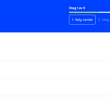
Steg
1
av
5
1
.
Velg senter
2
.
Velg