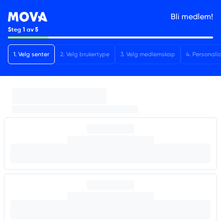
Bli medlem!
Steg
1
av
5
1
.
Velg senter
2
.
Velg brukertype
3
.
Velg medlemskap
4
.
Personali