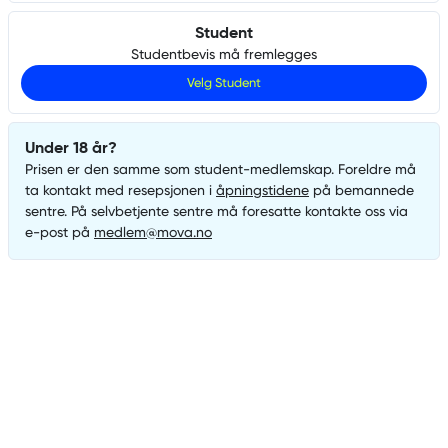
Student
Studentbevis må fremlegges
Velg
Student
Under 18 år?
Prisen er den samme som
student
-medlemskap. Foreldre må
ta kontakt med resepsjonen i
åpningstidene
på bemannede
sentre. På selvbetjente sentre må foresatte kontakte oss via
e-post på
medlem@mova.no