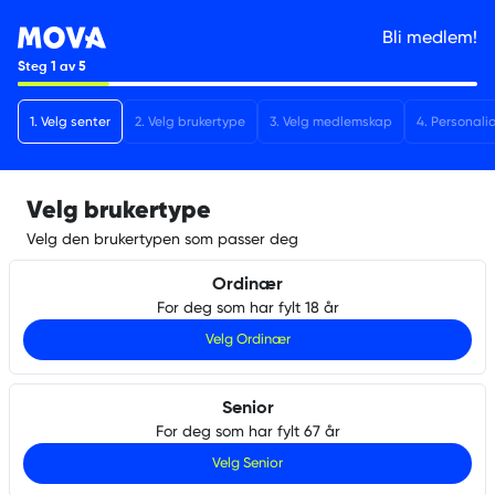
Bli medlem!
Steg
1
av
5
1
.
Velg senter
2
.
Velg brukertype
3
.
Velg medlemskap
4
.
Personali
Velg brukertype
Velg den brukertypen som passer deg
Ordinær
For deg som har fylt 18 år
Velg
Ordinær
Senior
For deg som har fylt 67 år
Velg
Senior