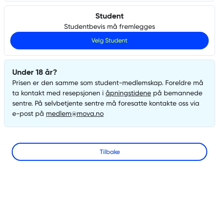
Student
Studentbevis må fremlegges
Velg
Student
Under 18 år?
Prisen er den samme som
student
-medlemskap. Foreldre må
ta kontakt med resepsjonen i
åpningstidene
på bemannede
sentre. På selvbetjente sentre må foresatte kontakte oss via
e-post på
medlem@mova.no
Tilbake