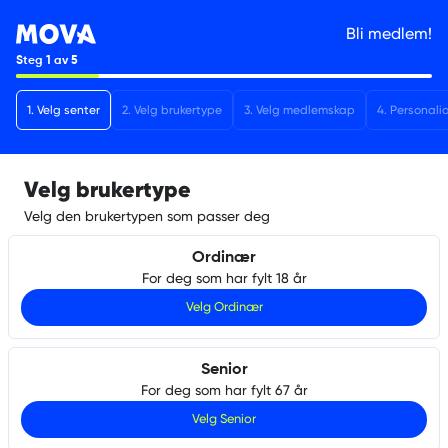
Bli medlem!
Steg
1
av
5
1
.
Velg senter
2
.
Velg brukertype
3
.
Velg medlemskap
4
.
Personali
Velg brukertype
Velg den brukertypen som passer deg
Ordinær
For deg som har fylt 18 år
Velg
Ordinær
Senior
For deg som har fylt 67 år
Velg
Senior