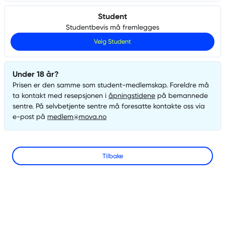
Student
Studentbevis må fremlegges
Velg
Student
Under 18 år?
Prisen er den samme som
student
-medlemskap. Foreldre må
ta kontakt med resepsjonen i
åpningstidene
på bemannede
sentre. På selvbetjente sentre må foresatte kontakte oss via
e-post på
medlem@mova.no
Tilbake