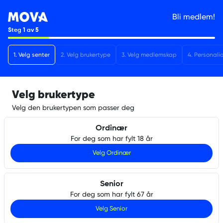
Bli medlem!
Steg
1
av
5
1
.
Velg senter
2
.
Velg brukertype
3
.
Velg medlemskap
4
.
Personali
Velg brukertype
Velg den brukertypen som passer deg
Ordinær
For deg som har fylt 18 år
Velg
Ordinær
Senior
For deg som har fylt 67 år
Velg
Senior