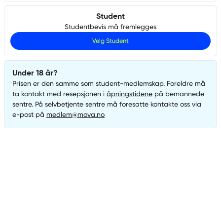
Student
Studentbevis må fremlegges
Velg
Student
Under 18 år?
Prisen er den samme som
student
-medlemskap. Foreldre må
ta kontakt med resepsjonen i
åpningstidene
på bemannede
sentre. På selvbetjente sentre må foresatte kontakte oss via
e-post på
medlem@mova.no