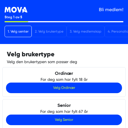
Bli medlem!
Steg
1
av
5
1
.
Velg senter
2
.
Velg brukertype
3
.
Velg medlemskap
4
.
Personali
Velg brukertype
Velg den brukertypen som passer deg
Ordinær
For deg som har fylt 18 år
Velg
Ordinær
Senior
For deg som har fylt 67 år
Velg
Senior