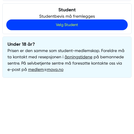
Student
Studentbevis må fremlegges
Velg
Student
Under 18 år?
Prisen er den samme som
student
-medlemskap. Foreldre må
ta kontakt med resepsjonen i
åpningstidene
på bemannede
sentre. På selvbetjente sentre må foresatte kontakte oss via
e-post på
medlem@mova.no