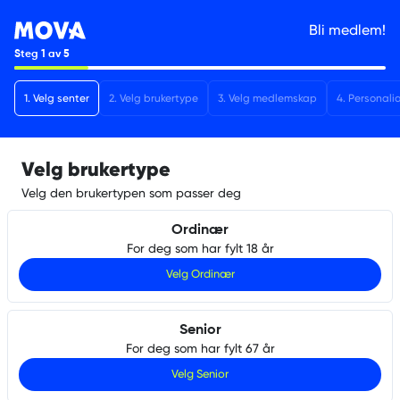
Bli medlem!
Steg
1
av
5
1
.
Velg senter
2
.
Velg brukertype
3
.
Velg medlemskap
4
.
Personali
Velg brukertype
Velg den brukertypen som passer deg
Ordinær
For deg som har fylt 18 år
Velg
Ordinær
Senior
For deg som har fylt 67 år
Velg
Senior