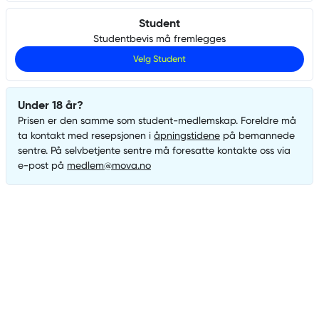
Student
Studentbevis må fremlegges
Velg
Student
Under 18 år?
Prisen er den samme som
student
-medlemskap. Foreldre må
ta kontakt med resepsjonen i
åpningstidene
på bemannede
sentre. På selvbetjente sentre må foresatte kontakte oss via
e-post på
medlem@mova.no