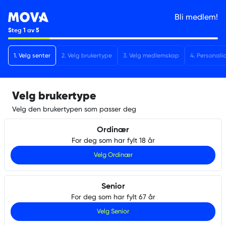
Bli medlem!
Steg
1
av
5
1
.
Velg senter
2
.
Velg brukertype
3
.
Velg medlemskap
4
.
Personali
Velg brukertype
Velg den brukertypen som passer deg
Ordinær
For deg som har fylt 18 år
Velg
Ordinær
Senior
For deg som har fylt 67 år
Velg
Senior