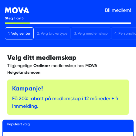
Bli medlem!
Steg
1
av
5
1
.
Velg senter
2
.
Velg brukertype
3
.
Velg medlemskap
4
.
Personali
Velg ditt medlemskap
Tilgjengelige
medlemskap hos
Ordinær
MOVA
Helgelandsmoen
Kampanje!
Få 20% rabatt på medlemskap i 12 måneder + fri
innmelding.
Populært valg