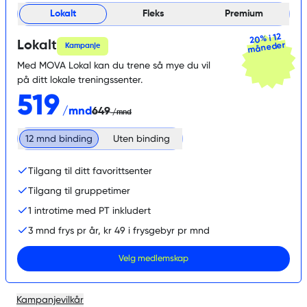
Lokalt
Fleks
Premium
20% i 12
Lokalt
måneder
Kampanje
Med MOVA Lokal kan du trene så mye du vil
på ditt lokale treningssenter.
519
/
mnd
649
/mnd
12 mnd binding
Uten binding
Tilgang til ditt favorittsenter
Tilgang til gruppetimer
1 introtime med PT inkludert
3 mnd frys pr år, kr 49 i frysgebyr pr mnd
Velg medlemskap
Kampanjevilkår