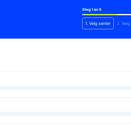
Steg
1
av
5
1
.
Velg senter
2
.
Velg