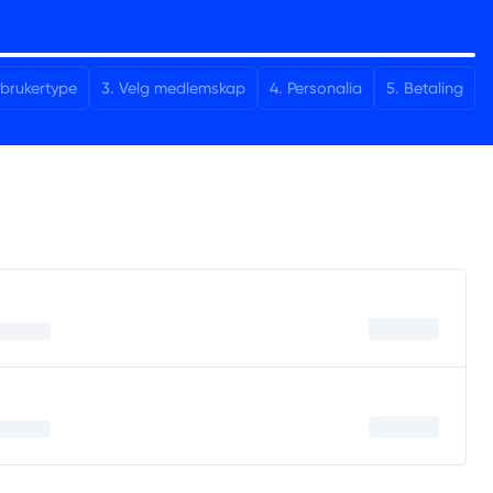
 brukertype
3
.
Velg medlemskap
4
.
Personalia
5
.
Betaling