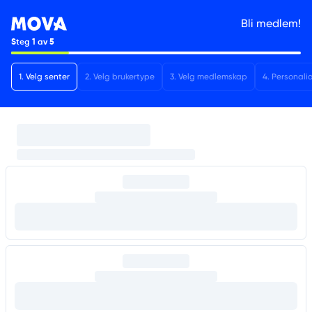
Bli medlem!
Steg
1
av
5
1
.
Velg senter
2
.
Velg brukertype
3
.
Velg medlemskap
4
.
Personali